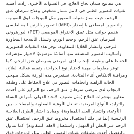
هي مفاتيح ضمان نجاح العلاج. في السنوات الأخيرة، زادت أهمية
تقنيات التصوير الطبي في كامل مسار تشخيص وعلاج سرطان عنق
الرحم، حيث تمتاز تقنيات التصوير مثل الموجات فوق الصوتية،
التصوير بالرنين المغناطيسي (MRI)، والتصوير المقطعي بالإصدار
البوزيتروني (PET) بتقييم جوانب مثل عمق الاختراق الموضعي
لسرطان عنق الرحم، وحجم الورم، وتسلل الأنسجة المجاورة
للرحم، وانتشار الخلايا اللمفاوية. توفر هذه التقنيات التصويرية
وأساليب التصوير المشتقة منها أساسًا موضوعيًا لاختيار مؤشرات
الحفاظ على وظيفة الإنجاب لدى المرضى بسرطان عنق الرحم، كما
توفر معلومات مهمة لاختيار نوع الجراحة، وتقييم فعالية العلاج،
ومراقبة الانتكاس أثناء المتابعة. تستعرض هذه الورقة بشكل منهجي
الحالة الراهنة واتجاهات التطور في علاج الحفاظ على وظيفة
الإنجاب لدى مرضى سرطان عنق الرحم، مع التركيز على أحدث
معايير مؤشرات العلاج (مثل تصنيف الاتحاد الدولي لأمراض النساء
والتوليد، الأنواع المرضية، تغلغل الأوعية اللمفاوية والمساحات بين
الأوعية، وانتشار العقد اللمفاوية)، ومبادئ اختيار الطرق العلاجية
الرئيسية (بما في ذلك استئصال مخروط عنق الرحم، استئصال عنق
الرحم عبر البطن أو المهبل، واستئصال العقد اللمفاوية)؛ كما تتناول
بالتفصيل أحدث تطبيقات تقنيات التصوير الطبي مثل الموجات فوق