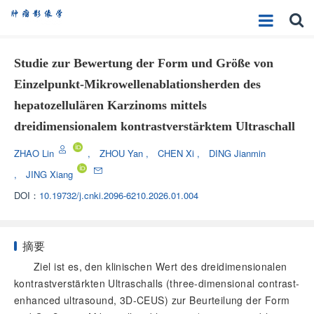
Studie zur Bewertung der Form und Größe von
Einzelpunkt-Mikrowellenablationsherden des
hepatozellulären Karzinoms mittels
dreidimensionalem kontrastverstärktem Ultraschall
ZHAO Lin
,
ZHOU Yan
,
CHEN Xi
,
DING Jianmin
,
JING Xiang
DOI：
10.19732/j.cnki.2096-6210.2026.01.004
摘要
Ziel ist es, den klinischen Wert des dreidimensionalen
kontrastverstärkten Ultraschalls (three-dimensional contrast-
enhanced ultrasound, 3D-CEUS) zur Beurteilung der Form