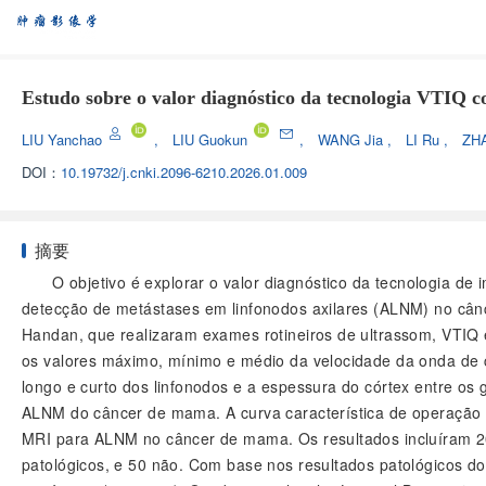
Estudo sobre o valor diagnóstico da tecnologia VTIQ
LIU Yanchao
,
LIU Guokun
,
WANG Jia
,
LI Ru
,
ZH
DOI：
10.19732/j.cnki.2096-6210.2026.01.009
摘要
O objetivo é explorar o valor diagnóstico da tecnologia d
detecção de metástases em linfonodos axilares (ALNM) no cân
Handan, que realizaram exames rotineiros de ultrassom, VTIQ 
os valores máximo, mínimo e médio da velocidade da onda de 
longo e curto dos linfonodos e a espessura do córtex entre os 
ALNM do câncer de mama. A curva característica de operação 
MRI para ALNM no câncer de mama. Os resultados incluíram 20
patológicos, e 50 não. Com base nos resultados patológicos d