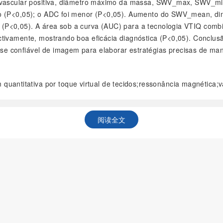
o vascular positiva, diâmetro máximo da massa, SWV_max, SWV_mi
co (P<0,05); o ADC foi menor (P<0,05). Aumento do SWV_mean, dim
(P<0,05). A área sob a curva (AUC) para a tecnologia VTIQ comb
ctivamente, mostrando boa eficácia diagnóstica (P<0,05). Conclus
 confiável de imagem para elaborar estratégias precisas de manej
antitativa por toque virtual de tecidos;ressonância magnética;v
阅读全文