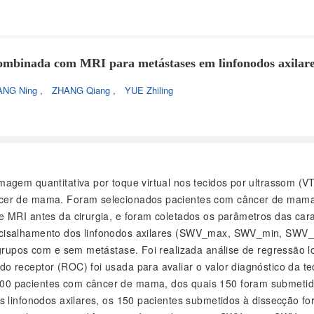
 combinada com MRI para metástases em linfonodos axilar
ANG Ning
,
ZHANG Qiang
,
YUE Zhiling
e imagem quantitativa por toque virtual nos tecidos por ultrasso
cer de mama. Foram selecionados pacientes com câncer de mama 
e MRI antes da cirurgia, e foram coletados os parâmetros das ca
cisalhamento dos linfonodos axilares (SWV_max, SWV_min, SWV_me
grupos com e sem metástase. Foi realizada análise de regressão lo
do receptor (ROC) foi usada para avaliar o valor diagnóstico da
0 pacientes com câncer de mama, dos quais 150 foram submetidos
os linfonodos axilares, os 150 pacientes submetidos à dissecção 