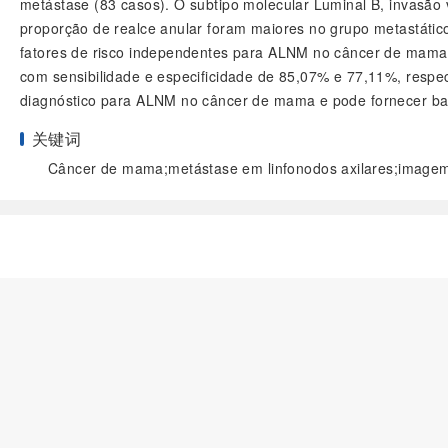
metástase (83 casos). O subtipo molecular Luminal B, invasã
proporção de realce anular foram maiores no grupo metastáti
fatores de risco independentes para ALNM no câncer de mama 
com sensibilidade e especificidade de 85,07% e 77,11%, respe
diagnóstico para ALNM no câncer de mama e pode fornecer base
关键词
Câncer de mama;metástase em linfonodos axilares;imagem qu