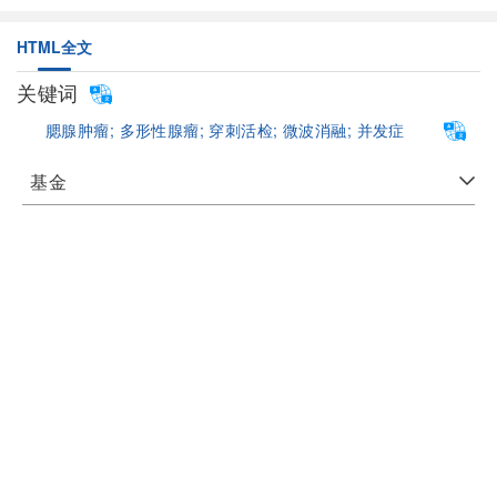
HTML全文
关键词
腮腺肿瘤;
多形性腺瘤;
穿刺活检;
微波消融;
并发症
基金