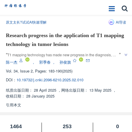
原文太长?试试AI快速理解
AI导读
Research progress in the application of T1 mapping
technology in tumor lesions
”
“
T1 mapping technology has made new progress in the diagnosis, 
differential diagnosis, and prognosis evaluation of tumor lesions, providing 
陈一杰
，
郭季春
，
孙俊旗
”
new directions for related research.
Vol. 34, Issue 2, Pages: 183-190(2025)
DOI：
10.19732/j.cnki.2096-6210.2025.02.010
纸质出版日期：
28 April 2025
，
网络出版日期：
13 May 2025
，
收稿日期：
28 January 2025
引用本文
1464
253
0