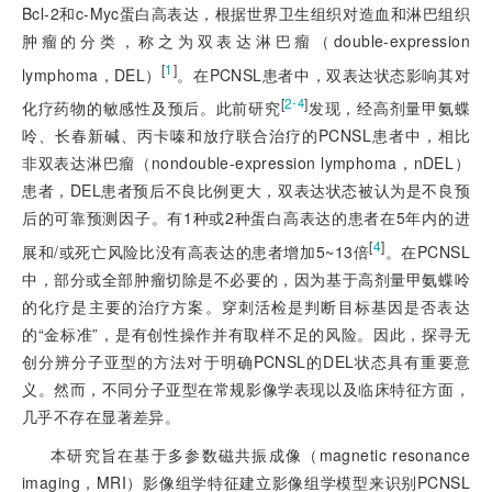
Bcl-2和c-Myc蛋白高表达，根据世界卫生组织对造血和淋巴组织
肿瘤的分类，称之为双表达淋巴瘤（double-expression
[
1
]
lymphoma，DEL）
。在PCNSL患者中，双表达状态影响其对
[
2
]
-4
化疗药物的敏感性及预后。此前研究
发现，经高剂量甲氨蝶
呤、长春新碱
、丙卡嗪和放疗联合治疗的PCNSL患者中，相比
非双表达淋巴瘤（nondouble-expression lymphoma，nDEL）
患者，DEL患者预后不良比例更大，双表达状态被认为是不良预
后的可靠预测因子。有1种或2种蛋白高表达的患者在5年内的进
[
4
]
展和/或死亡风险比没有高表达的患者增加5~13倍
。在PCNSL
中，部分或全部肿瘤切除是不必要的，因为基于高剂量甲氨蝶呤
的化疗是主要的治疗方案。穿刺活检是判断目标基因是否表达
的“金标准”，是有创性操作并有取样不足的风险。因此，探寻无
创分辨分子亚型的方法对于明确PCNSL的DEL状态具有重要意
义。然而，不同分子亚型在常规影像学表现以及临床特征方面，
几乎不存在显著差异。
本研究旨在基于多参数磁共振成像（magnetic resonance
imaging，MRI）影像组学特征建立影像组学模型来识别PCNSL