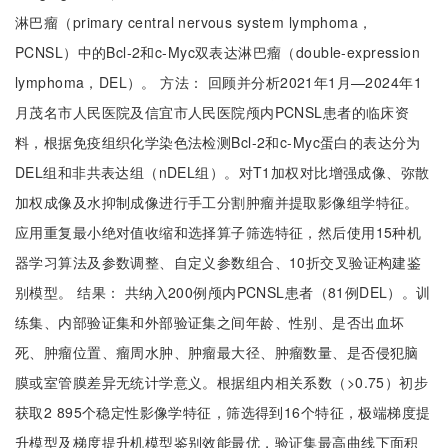
淋巴瘤（primary central nervous system lymphoma，
PCNSL）中的Bcl-2和c-Myc双表达淋巴瘤（double-expression
lymphoma，DEL）。 方法： 回顾并分析2021年1月—2024年1
月茂名市人民医院及信宜市人民医院颅内PCNSL患者的临床资
料，根据免疫组织化学染色法检测Bcl-2和c-Myc蛋白的表达分为
DEL组和非共表达组（nDEL组）。对T1加权对比增强成像、弥散
加权成像及水抑制成像进行手工分割肿瘤并提取影像组学特征。
应用重复最小绝对值收缩和选择算子筛选特征，然后使用15种机
器学习算法及参数调整、自定义参数组合、10折交叉验证构建鉴
别模型。 结果： 共纳入200例颅内PCNSL患者（81例DEL）。训
练集、内部验证集和外部验证集之间年龄、性别、是否出血坏
死、肿瘤位置、瘤周水肿、肿瘤最大径、肿瘤数量、是否侵犯脑
膜或室管膜差异无统计学意义。根据组内相关系数（>0.75）初步
获取2 895个稳定性影像学特征，筛选得到16个特征，极端梯度提
升模型及梯度提升机模型鉴别效能最优，验证集最高曲线下面积