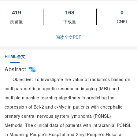
419
168
0
浏览量
下载量
CNKI
阅读全文PDF
HTML全文
Abstract
Objective: To investigate the value of radiomics based on
multiparametric magnetic resonance imaging (MRI) and
multiple machine learning algorithms in predicting the
expression of Bcl-2 and c-Myc in patients with encephalic
primary central nervous system lymphoma (PCNSL).
Methods: The clinical data of patients with intracranial PCNSL
in Maoming People’s Hospital and Xinyi People’s Hospital