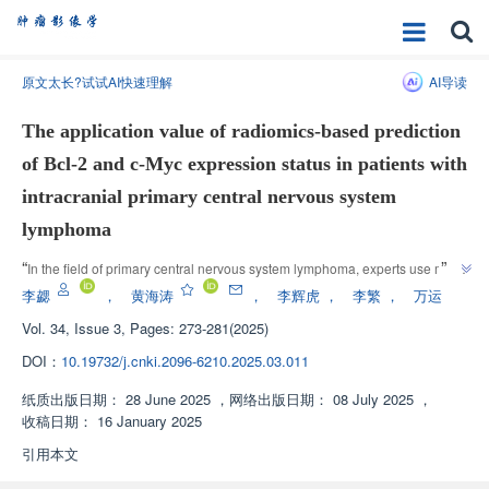
原文太长?试试AI快速理解
AI导读
The application value of radiomics-based prediction
of Bcl-2 and c-Myc expression status in patients with
intracranial primary central nervous system
lymphoma
”
“
In the field of primary central nervous system lymphoma, experts use multi 
parameter MRI and multi algorithm machine learning models to identify 
李勰
，
黄海涛
，
李辉虎
，
李繁
，
万运
lymphoma with dual expression of Bcl-2 and c-Myc, providing a new 
Vol. 34, Issue 3, Pages: 273-281(2025)
”
approach for DEL detection.
DOI：
10.19732/j.cnki.2096-6210.2025.03.011
纸质出版日期：
28 June 2025
，
网络出版日期：
08 July 2025
，
收稿日期：
16 January 2025
引用本文