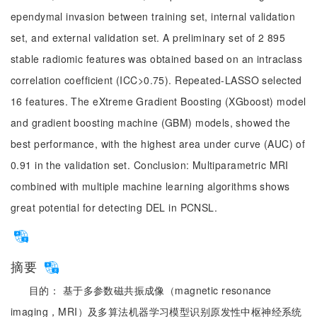
ependymal invasion between training set, internal validation
set, and external validation set. A preliminary set of 2 895
stable radiomic features was obtained based on an intraclass
correlation coefficient (ICC>0.75). Repeated-LASSO selected
16 features. The eXtreme Gradient Boosting (XGboost) model
and gradient boosting machine (GBM) models, showed the
best performance, with the highest area under curve (AUC) of
0.91 in the validation set. Conclusion: Multiparametric MRI
combined with multiple machine learning algorithms shows
great potential for detecting DEL in PCNSL.
摘要
目的： 基于多参数磁共振成像（magnetic resonance
imaging，MRI）及多算法机器学习模型识别原发性中枢神经系统