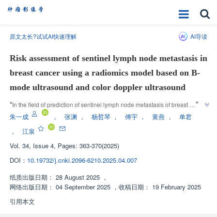
原文太长?试试AI快速理解
AI导读
Risk assessment of sentinel lymph node metastasis in
breast cancer using a radiomics model based on B-
mode ultrasound and color doppler ultrasound
”
“
In the field of prediction of sentinel lymph node metastasis of breast 
cancer, experts from Shanghai Pudong New Area People's Hospital 
朱一成
，
张渊
，
杨哲琴
，
傅宇
，
黄燕
，
单君
established a joint model of gray-scale ultrasound imaging omics 
，
江泉
characteristics and color Doppler ultrasound blood flow characteristics, 
Vol. 34, Issue 4, Pages: 363-370(2025)
which significantly improved the prediction accuracy and provided 
”
important reference for accurate diagnosis and treatment of breast cancer.
DOI：
10.19732/j.cnki.2096-6210.2025.04.007
纸质出版日期：
28 August 2025
，
网络出版日期：
04 September 2025
，
收稿日期：
19 February 2025
引用本文