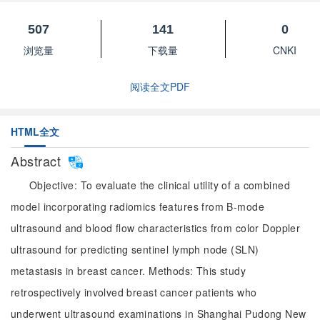
507
141
0
浏览量
下载量
CNKI
阅读全文PDF
HTML全文
Abstract
Objective: To evaluate the clinical utility of a combined
model incorporating radiomics features from B-mode
ultrasound and blood flow characteristics from color Doppler
ultrasound for predicting sentinel lymph node (SLN)
metastasis in breast cancer. Methods: This study
retrospectively involved breast cancer patients who
underwent ultrasound examinations in Shanghai Pudong New