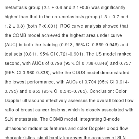
metastasis group (2.4 ± 0.6 and 2.1±0.9) was significantly
higher than that in the non-metastasis group (1.3 ± 0.7 and
1.2 ± 0.8) (both P<0.001). ROC curve analysis showed that
the COMB model achieved the highest area under curve
(AUC) in both the training (0.913, 95% CI 0.869-0.946) and
test sets (0.811, 95% CI 0.721-0.901). The US model ranked
second, with AUCs of 0.796 (95% CI 0.738-0.846) and 0.757
(95% CI 0.660-0.838), while the CDUS model demonstrated
the lowest performance, with AUCs of 0.704 (95% CI 0.614-
0.795) and 0.655 (95% CI 0.545-0.765). Conclusion: Color
Doppler ultrasound effectively assesses the overall blood flow
ratio of breast cancer lesions, which is closely associated with
SLN metastasis. The COMB model, integrating B-mode
ultrasound radiomics features and color Doppler blood flow
characteristics, significantly improves the accuracy of SLN