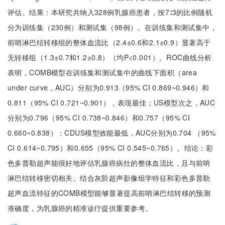
评估。结果：本研究共纳入328例乳腺癌患者，按7∶3的比例随机
分为训练集（230例）和测试集（98例）。在训练集和测试集中，
前哨淋巴结转移组的整体血流比（2.4±0.6和2.1±0.9）显著高于
无转移组（1.3±0.7和1.2±0.8）（均P<0.001）。ROC曲线分析
表明，COMB模型在训练集和测试集中的曲线下面积（area
under curve，AUC）分别为0.913（95% CI 0.869~0.946）和
0.811（95% CI 0.721~0.901），表现最佳；US模型次之，AUC
分别为0.796（95% CI 0.738~0.846）和0.757（95% CI
0.660~0.838）；CDUS模型效能最低，AUC分别为0.704 （95%
CI 0.614~0.795）和0.655（95% CI 0.545~0.765）。结论：彩
色多普勒超声能很好地评估乳腺癌病灶的整体血流比，且与前哨
淋巴结转移密切相关。结合灰阶超声影像组学特征和彩色多普勒
超声血流特征的COMB模型能够显著提高前哨淋巴结转移的预测
准确度，为乳腺癌的精准诊疗提供重要参考。