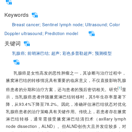
Keywords
Breast cancer;
Sentinel lymph node;
Ultrasound;
Color
Doppler ultrasound;
Prediction model
关键词
乳腺癌;
前哨淋巴结;
超声;
彩色多普勒超声;
预测模型
乳腺癌是女性高发的恶性肿瘤之一，其诊断与治疗过程中，
腋窝淋巴结的转移情况具有重要的临床意义，不仅直接影响乳腺
[
1
]
癌患者的分期和治疗方案，还与患者的预后密切相关。研究
显
示，当乳腺癌患者伴随腋窝淋巴结转移时，其5年生存率显著下
降，从93.4%下降至78.2%。因此，准确评估淋巴结状态对优化
乳腺癌患者的治疗策略具有关键作用。传统上，若患者存在腋窝
淋巴结转移，通常需接受腋窝淋巴结清扫术（axillary lymph
node dissection，ALND）。但ALND创伤大且并发症较多，对