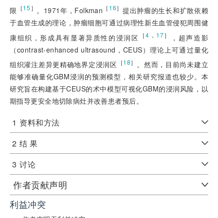
［
15
］
［
16
］
限
。1971年，Folkman
提出肿瘤的生长和扩散依赖
于血管生成的理论，肿瘤细胞可通过病理性新生血管侵犯周围健
［
4
，
17
］
康组织，形成具有显著异质性的浸润区
，超声造影
（contrast-enhanced ultrasound，CEUS）理论上可通过量化
［
18
］
组织灌注差异更精确地界定浸润区
。然而，目前尚未建立
能够准确量化GBM浸润的预测模型，相关研究报道也较少。本
研究旨在构建基于CEUS的术中模型可视化GBM的浸润风险
，以
期指导更安全地切除病灶并改善患者预后。
1
资料和方法
2
结 果
3
讨论
作者贡献声明
利益冲突