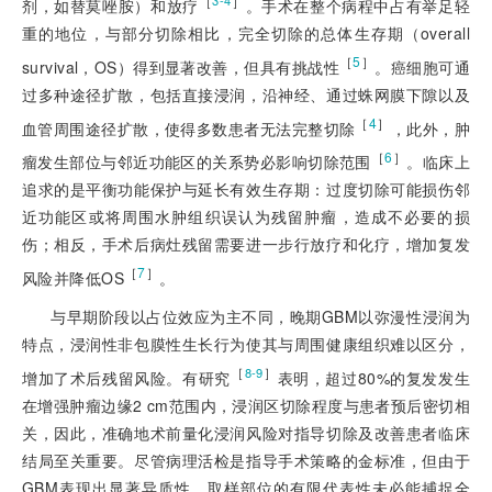
［
］
3-4
剂，如替莫唑胺）和放疗
。手术在整个病程中占有举足轻
重的地位，与部分切除相比，完全切除的总体生存期（overall
［
5
］
survival，OS）得到显著改善，但具有挑战性
。癌细胞可通
过多种途径扩散，包括直接浸润，沿神经、通过蛛网膜下隙以及
［
4
］
血管周围途径扩散，使得多数患者无法完整切除
，此外，肿
［
6
］
瘤发生部位与邻近功能区的关系势必影响切除范围
。临床上
追求的是平衡功能保护与延长有效生存期：过度切除可能损伤邻
近功能区或将周围水肿组织误认为残留肿瘤，造成不必要的损
伤；相反，手术后病灶残留需要进一步行放疗和化疗，增加复发
［
7
］
风险并降低OS
。
与早期阶段以占位效应为主不同，晚期GBM以弥漫性浸润为
特点，浸润性非包膜性生长行为使其与周围健康组织难以区分，
［
］
8-9
增加了术后残留风险。有研究
表明，超过80%的复发发生
在增强肿瘤边缘2 cm范围内，浸润区切除程度与患者预后密切相
关，因此，准确地术前量化浸润风险对指导切除及改善患者临床
结局至关重要。尽管病理活检是指导手术策略的金标准，但由于
GBM表现出显著异质性，取样部位的有限代表性未必能捕捉全