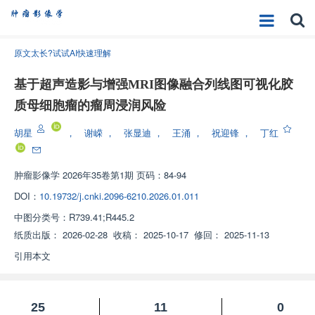
原文太长?试试AI快速理解
基于超声造影与增强MRI图像融合列线图可视化胶
质母细胞瘤的瘤周浸润风险
胡星
，
谢嵘
，
张显迪
，
王涌
，
祝迎锋
，
丁红
肿瘤影像学
2026年35卷第1期 页码：84-94
DOI：
10.19732/j.cnki.2096-6210.2026.01.011
中图分类号：
R739.41;R445.2
纸质出版：
2026-02-28
收稿：
2025-10-17
修回：
2025-11-13
引用本文
25
11
0