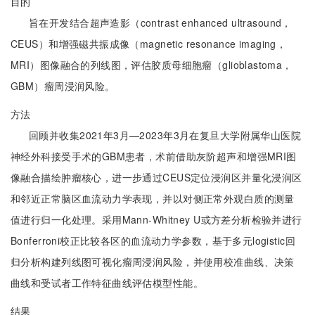
目的
旨在开发结合超声造影（contrast enhanced ultrasound，
CEUS）和增强磁共振成像（magnetic resonance imaging，
MRI）图像融合的列线图，评估胶质母细胞瘤（glioblastoma，
GBM）瘤周浸润风险。
方法
回顾并收集2021年3月—2023年3月在复旦大学附属华山医院
神经外科接受手术的GBM患者，术前借助灰阶超声和增强MRI图
像融合描绘肿瘤核心，进一步通过CEUS定位浸润区并量化浸润区
和邻近正常脑区血流动力学表现，并以对侧正常外观白质的测量
值进行归一化处理。采用Mann-Whitney U或方差分析检验并进行
Bonferroni校正比较各区的血流动力学参数，基于多元logistic回
归分析构建列线图可视化瘤周浸润风险，并使用校准曲线、决策
曲线和受试者工作特征曲线评估模型性能。
结果