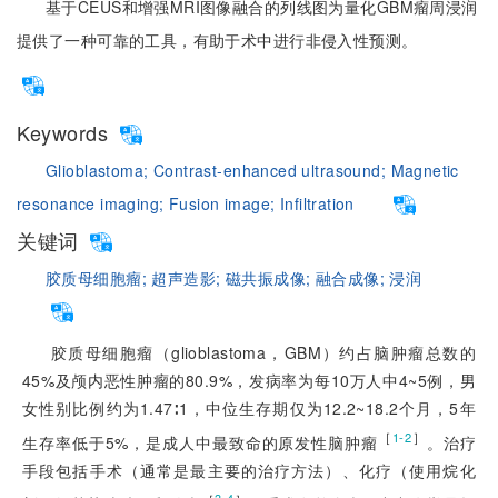
基于CEUS和增强MRI图像融合的列线图为量化GBM瘤周浸润
提供了一种可靠的工具，有助于术中进行非侵入性预测。
Keywords
Glioblastoma;
Contrast-enhanced ultrasound;
Magnetic
resonance imaging;
Fusion image;
Infiltration
关键词
胶质母细胞瘤;
超声造影;
磁共振成像;
融合成像;
浸润
胶质母细胞瘤（glioblastoma，GBM）约占脑肿瘤总数的
45%及颅内恶性肿瘤的80.9%，发病率为每10万人中4~5例，男
女性别比例约为1.47∶1，中位生存期仅为12.2~18.2个月，5年
［
］
1-2
生存率低于5%，是成人中最致命的原发性脑肿瘤
。治疗
手段包括手术（通常是最主要的治疗
方法）、化疗（使用烷化