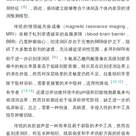
［
8
］
局特征
，因此，亟待建立能够整合个体间及个体内差异的浸
润预测模型。
传统的增强磁共振成像（magnetic resonance imaging，
MRI）依赖于钆剂穿透破坏的血脑屏障（blood-brain barrier，
BBB）凸显肿瘤核心，但浸润区存在于完整的BBB保护之下，阻
碍了大多数造影剂的渗透，无法捕捉浸润性范围，多序列MRI有
［
6
］
助于进一步识别浸润区
。5-氨基乙酰丙酸显像在高级别胶质
瘤中的检出率显著高于低级别胶质瘤，暗示其在识别浸润边界上
的潜在价值，然而对深层病变的灵敏度仍然不足。拉曼组织学受
［
］
10-12
限于取样容积，需要更频繁的术中取样，适用性降低
。
［
］
13-14
有学者
还通过评估微环境中的pH值和巨噬细胞募集来勾
画浸润边界，然而目前都还处于临床前研究阶段，缺乏进一步的
临床验证。总之，需要一种快速、高精度、非侵入性的术中工具
指导肿瘤切除。
传统的灰阶超声是一种简单且易于获取的术中工具，然而在
鉴别浸润区、邻近水肿组织、残留病变和手术伪影方面的价值有