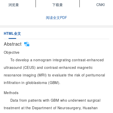
浏览量
下载量
CNKI
阅读全文PDF
HTML全文
Abstract
Objective
To develop a nomogram integrating contrast-enhanced
ultrasound (CEUS) and contrast-enhanced magnetic
resonance imaging (MRI) to evaluate the risk of peritumoral
infiltration in glioblastoma (GBM).
Methods
Data from patients with GBM who underwent surgical
treatment at the Department of Neurosurgery, Huashan